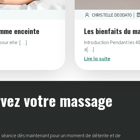
|
CHRISTELLE DEODATO
emme enceinte
Les bienfaits du m
our elle :[…]
Introduction Pendant les 4
a[…]
Lire la suite
rvez votre massage
re séance dès maintenant pour un moment de détente et de