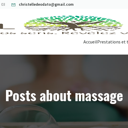
8 03
christelledeodato@gmail.com
Accueil
Prestations et t
Posts about massage